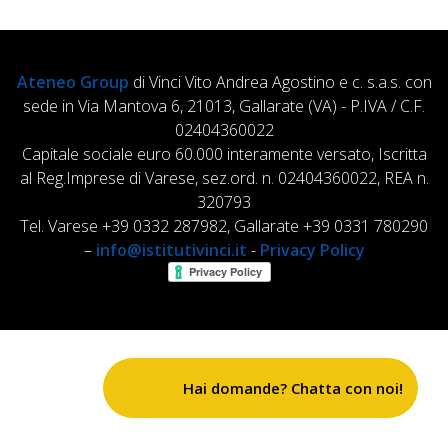
Ateneo Group
di Vinci Vito Andrea Agostino e c. s.a.s. con
sede in Via Mantova 6, 21013, Gallarate (VA) - P.IVA / C.F.
02404360022
Capitale sociale euro 60.000 interamente versato, Iscritta
al Reg.Imprese di Varese, sez.ord. n. 02404360022, REA n.
320793
Tel. Varese +39 0332 287982, Gallarate +39 0331 780290
–
info@istitutivinci.it
-
Privacy Policy
Hai domande? Chatta con noi!