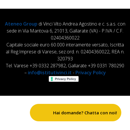
Ateneo Group
di Vinci Vito Andrea Agostino e c. s.a.s. con
sede in Via Mantova 6, 21013, Gallarate (VA) - P.IVA / C.F.
02404360022
Capitale sociale euro 60.000 interamente versato, Iscritta
al Reg.Imprese di Varese, sez.ord. n. 02404360022, REA n.
320793
Tel. Varese +39 0332 287982, Gallarate +39 0331 780290
–
info@istitutivinci.it
-
Privacy Policy
Hai domande? Chatta con noi!