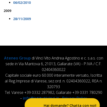
06/02/2010
2009
28/11/2009
Ateneo Group
di Vinci Vito Andrea Agostino e c. s.a.s. con
sede in Via Mantova 6, 21013, Gallarate (VA) - P.IVA / C.F.
02404360022
Capitale sociale euro 60.000 interamente versato, Iscritta
al Reg.Imprese di Varese, sez.ord. n. 02404360022, REA n.
320793
Tel. Varese +39 0332 287982, Gallarate +39 0331 780290
–
info@istitutivinci.it
-
Privacy Policy
Hai domande? Chatta con noi!