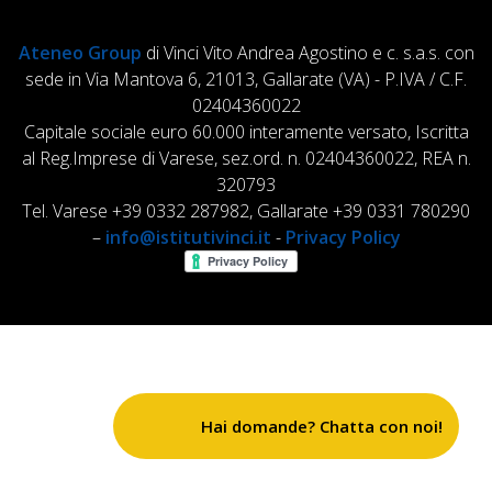
Ateneo Group
di Vinci Vito Andrea Agostino e c. s.a.s. con
sede in Via Mantova 6, 21013, Gallarate (VA) - P.IVA / C.F.
02404360022
Capitale sociale euro 60.000 interamente versato, Iscritta
al Reg.Imprese di Varese, sez.ord. n. 02404360022, REA n.
320793
Tel. Varese +39 0332 287982, Gallarate +39 0331 780290
–
info@istitutivinci.it
-
Privacy Policy
Hai domande? Chatta con noi!