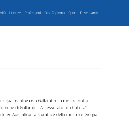
ività
Licenze
Professioni
Post-Diploma
Sport
Dove siamo
inci (via mantova 6 a Gallarate). La mostra potrà
Comune di Gallarate - Assessorato alla Cultura",
 Inferi Ade, affronta. Curatrice della mostra è Giorgia