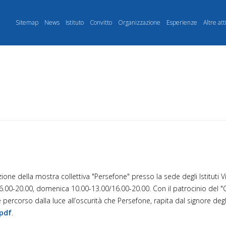
Sitemap
News
Istituto
Convitto
Organizzazione
Esperienze
Altre att
ione della mostra collettiva "Persefone" presso la sede degli Istituti V
16.00-20.00, domenica 10.00-13.00/16.00-20.00. Con il patrocinio del "
 percorso dalla luce all’oscurità che Persefone, rapita dal signore degli
pdf
.