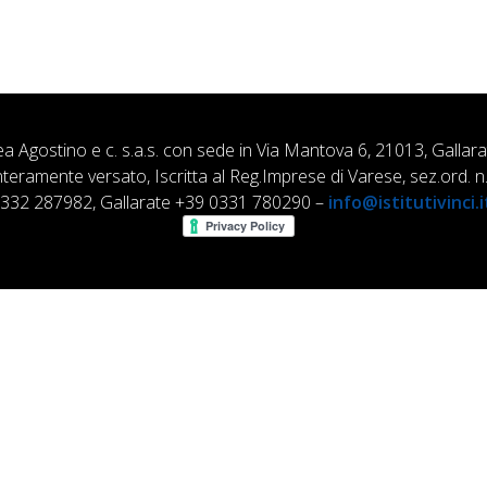
ea Agostino e c. s.a.s. con sede in Via Mantova 6, 21013, Gallar
nteramente versato, Iscritta al Reg.Imprese di Varese, sez.ord
0332 287982, Gallarate +39 0331 780290 –
info@istitutivinci.i