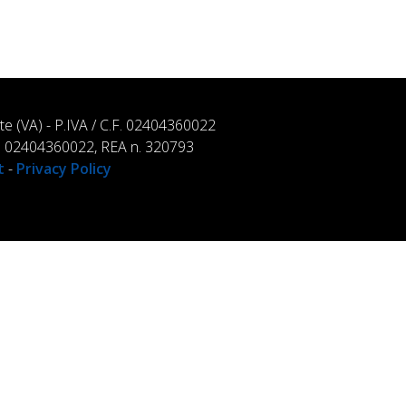
ate (VA) - P.IVA / C.F. 02404360022
. n. 02404360022, REA n. 320793
t
-
Privacy Policy