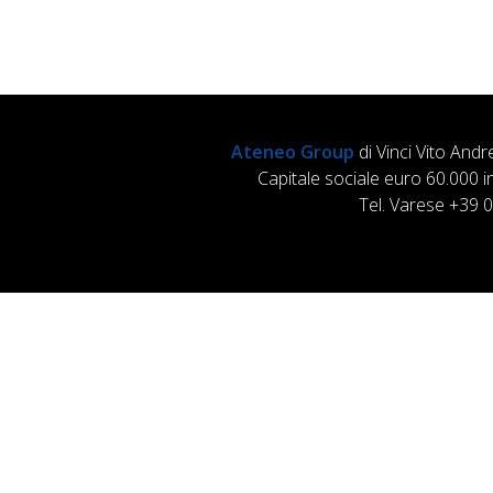
Ateneo Group
di Vinci Vito Andr
Capitale sociale euro 60.000 i
Tel. Varese +39 