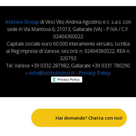
Ateneo Group
di Vinci Vito Andrea Agostino e c. s.a.s. con
sede in Via Mantova 6, 21013, Gallarate (VA) - P.IVA / C.F.
02404360022
Capitale sociale euro 60.000 interamente versato, Iscritta
al Reg.Imprese di Varese, sez.ord. n. 02404360022, REA n.
320793
Tel. Varese +39 0332 287982, Gallarate +39 0331 780290
–
info@istitutivinci.it
-
Privacy Policy
Hai domande? Chatta con noi!