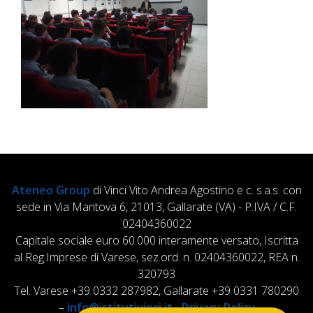
Ateneo Group
di Vinci Vito Andrea Agostino e c. s.a.s. con
sede in Via Mantova 6, 21013, Gallarate (VA) - P.IVA / C.F.
02404360022
Capitale sociale euro 60.000 interamente versato, Iscritta
al Reg.Imprese di Varese, sez.ord. n. 02404360022, REA n.
320793
Tel. Varese +39 0332 287982, Gallarate +39 0331 780290
–
info@istitutivinci.it
-
Privacy Policy