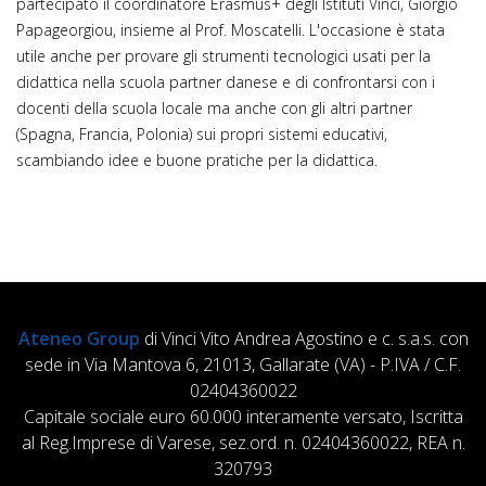
partecipato il coordinatore Erasmus+ degli Istituti Vinci, Giorgio
Papageorgiou, insieme al Prof. Moscatelli. L'occasione è stata
utile anche per provare gli strumenti tecnologici usati per la
didattica nella scuola partner danese e di confrontarsi con i
docenti della scuola locale ma anche con gli altri partner
(Spagna, Francia, Polonia) sui propri sistemi educativi,
scambiando idee e buone pratiche per la didattica.
Ateneo Group
di Vinci Vito Andrea Agostino e c. s.a.s. con
sede in Via Mantova 6, 21013, Gallarate (VA) - P.IVA / C.F.
02404360022
Capitale sociale euro 60.000 interamente versato, Iscritta
al Reg.Imprese di Varese, sez.ord. n. 02404360022, REA n.
320793