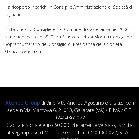
Ha ricoperto incarichi in Consigli d’Amministrazione di Società di
Legnano.
E’ stato eletto Consigliere nel Comune di Castellanza nel 2006. E’
stato nominato nel 2009 dal Sindaco Letizia Moratti Consigliere
Soprannumerario del Consiglio di Presidenza della Società
Storica Lombarda.
Ateneo Group
di Vinci Vito Andrea Agostino e c. s.a.s. con
sede in Via Mantova 6, 21013, Gallarate (VA) - P.IVA / C.F.
02404360022
Capitale sociale euro 60.000 interamente versato, Iscritta
al Reg.Imprese di Varese, sez.ord. n. 02404360022, REA n.