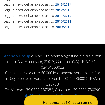
Leggi le news dell'anno scolastico
2013/2014
Leggi le news dell'anno scolastico
2012/2013
Leggi le news dell'anno scolastico
2011/2012
Leggi le news dell'anno scolastico
2010/2011
Leggi le news dell'anno scolastico
2009/2010
Ateneo Group
di Vinci Vito Andrea Agostino e c. s.a.s. con
sede in Via Mantova 6, 21013, Gallarate (VA) - P.IVA / C.F.
02404360022
Capitale sociale euro 60.000 interamente versato, Iscritta
al Reg.Imprese di Varese, sez.ord. n. 02404360022, REA n.
320793
Tel. Varese +39 0332 287982, Gallarate +39 0331 780290
–
info@istitutivinci.it
-
Privacy Policy
Hai domande? Chatta con noi!